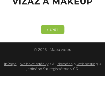
VIZÁŽ A MAKEUP
« ZPĚT
© 2026
|
Mapa webu
inPage
–
webové stránky
s AI,
doména
a
webhosting
u
jediného 5★ registrátora v ČR